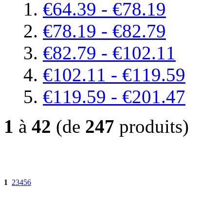
€64.39 - €78.19
€78.19 - €82.79
€82.79 - €102.11
€102.11 - €119.59
€119.59 - €201.47
1
à
42
(de
247
produits)
1
2
3
4
5
6