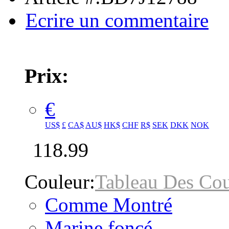
Ecrire un commentaire
Prix:
€
US$
£
CA$
AU$
HK$
CHF
R$
SEK
DKK
NOK
118.99
Couleur:
Tableau Des Cou
Comme Montré
Marine foncé