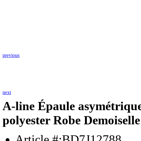
previous
next
A-line Épaule asymétriqu
polyester Robe Demoisell
Article #:BD7J12788