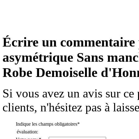
Fourreau/ Column Empire Lon...
€91.99
Trapèze Mousseline polyest...
Écrire un commentaire 
€85.55
asymétrique Sans manch
A-line Col en V Longueur ra...
€103.95
Robe Demoiselle d'Hon
Trapèze Satin Stretch Cour...
€82.79
Si vous avez un avis sur ce 
clients, n'hésitez pas à lais
Fourreau Mousseline polyest...
€79.11
Indique les champs obligatoires
*
évaluation:
Trapèze Épaule asymétriq...