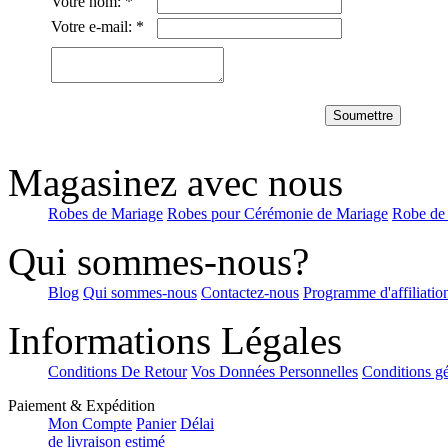
Votre nom:
*
€76.35
Votre e-mail:
*
A-line Épaule dégagée Sa...
€114.99
Soumettre
Fourreau Spaghetti Avec bre...
Magasinez avec nous
€83.71
Robes de Mariage
Robes pour Cérémonie de Mariage
Robe de
Qui sommes-nous?
Blog
Qui sommes-nous
Contactez-nous
Programme d'affiliatio
Informations Légales
Conditions De Retour
Vos Données Personnelles
Conditions gé
Paiement & Expédition
Mon Compte
Panier
Délai
de livraison estimé