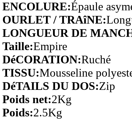
€100.27
ENCOLURE:
Épaule asymé
OURLET / TRAîNE:
Longu
Fourreau Col en cœur Longu...
€82.79
LONGUEUR DE MANCH
Taille:
Empire
Fourreau Mousseline polyest...
€91.99
DéCORATION:
Ruché
TISSU:
Mousseline polyest
Trapèze Longueur genou Ave...
€78.19
DéTAILS DU DOS:
Zip
A-line Col U profond Longue...
Poids net:
2Kg
€105.79
Poids:
2.5Kg
Trapèze Col carré Longueu...
€73.59