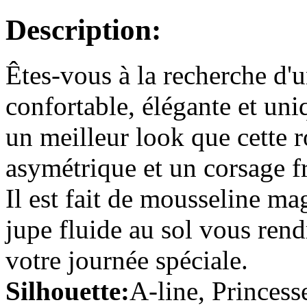
Description:
A-line Col U profond Traîn...
€114.07
Êtes-vous à la recherche d'
Trapèze Mousseline polyest...
€91.07
confortable, élégante et uni
un meilleur look que cette r
A-line Col en cœur Longueu...
€110.39
asymétrique et un corsage f
Il est fait de mousseline mag
Trapèze Mousseline polyest...
€78.19
jupe fluide au sol vous ren
Trapèze Longueur genou Mou...
votre journée spéciale.
€69.91
Silhouette:
A-line, Princess
Fourreau Longueur ras du so...