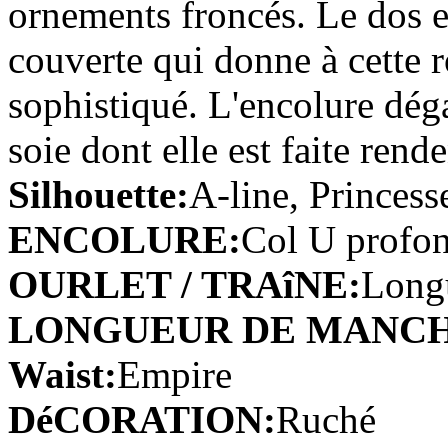
ornements froncés. Le dos e
Trapèze Mousseline polyest...
€174.79
couverte qui donne à cette 
sophistiqué. L'encolure déga
Trapèze Taffetas Traîne m...
€165.59
soie dont elle est faite rend
Silhouette:
A-line, Princess
Robe de bal Col en cœur Tr...
€183.99
ENCOLURE:
Col U profo
Sirène / TrumpetDentelle T...
OURLET / TRAîNE:
Long
€186.75
LONGUEUR DE MANCH
Sirène/ Trumpet Satin Sans...
€174.79
Waist:
Empire
DéCORATION:
Ruché
Trapèze Mousseline polyest...
€82.79