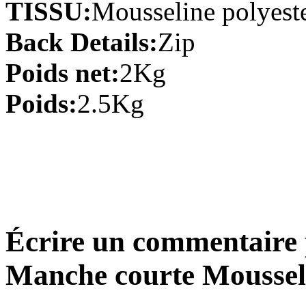
TISSU:
Mousseline polyest
Back Details:
Zip
Robe de bal Épaule dégag�...
€210.67
Poids net:
2Kg
Poids:
2.5Kg
Robe de bal Col en cœur De...
€193.19
Fourreau Mousseline polyest...
€110.39
Trapèze Col en cœur Traî...
€96.59
Écrire un commentaire 
Fourreau/ Column Taffetas S...
Manche courte Mousseli
€151.79