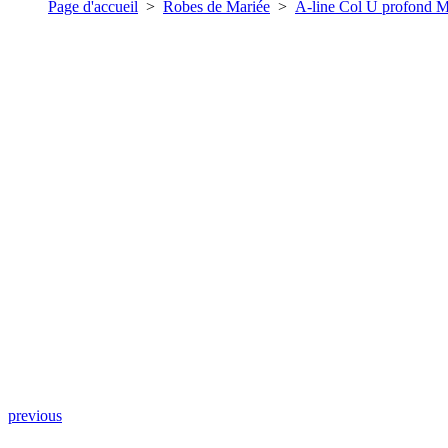
Page d'accueil
>
Robes de Mariée
>
A-line Col U profond M
previous