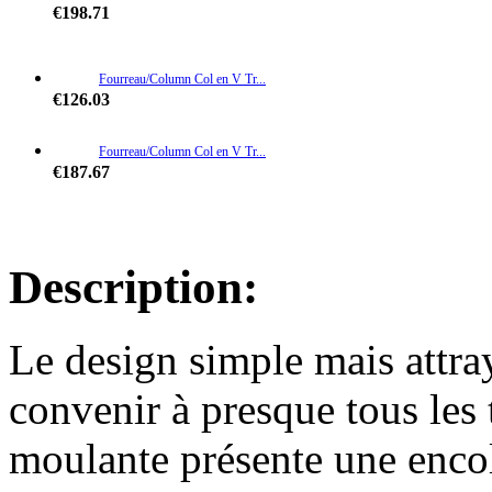
€198.71
Fourreau/Column Col en V Tr...
€126.03
Fourreau/Column Col en V Tr...
€187.67
Trapèze Taffetas Traîne m...
€229.07
Description:
Sirène Col en V Traîne mo...
Le design simple mais attra
€215.27
convenir à presque tous les
Mode de bal Sans bretelles ...
€203.31
moulante présente une enco