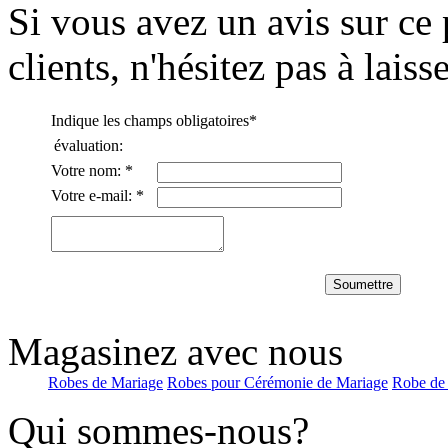
Si vous avez un avis sur ce 
Robe de bal Traîne mi-long...
€193.19
clients, n'hésitez pas à lais
A-line Col montant Balayage...
€160.99
Indique les champs obligatoires
*
évaluation:
Votre nom:
*
Robe de bal Longueur ras du...
€193.19
Votre e-mail:
*
A-line Col en V Traîne moy...
€205.15
Soumettre
Magasinez avec nous
Trapèze Mousseline polyest...
€146.27
Robes de Mariage
Robes pour Cérémonie de Mariage
Robe de
Qui sommes-nous?
Fourreau Col bateau Brosse ...
€103.95