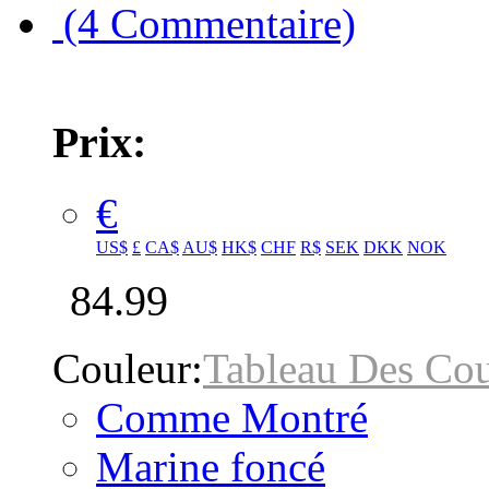
(4 Commentaire)
Prix:
€
US$
£
CA$
AU$
HK$
CHF
R$
SEK
DKK
NOK
84.99
Couleur:
Tableau Des Cou
Comme Montré
Marine foncé