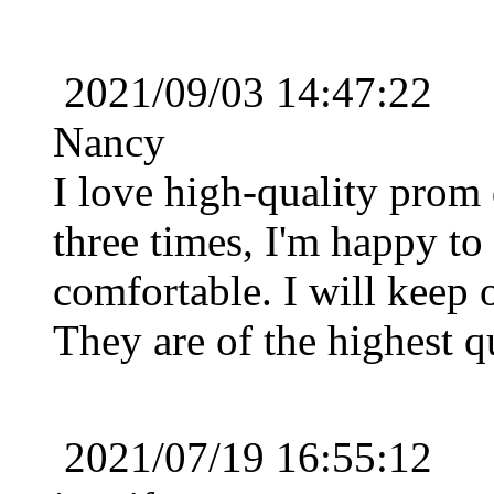
€78.19
2021/09/03 14:47:22
A-line Col en cœur Longueu...
€87.39
Nancy
I love high-quality prom 
three times, I'm happy to 
comfortable. I will keep 
They are of the highest qu
2021/07/19 16:55:12