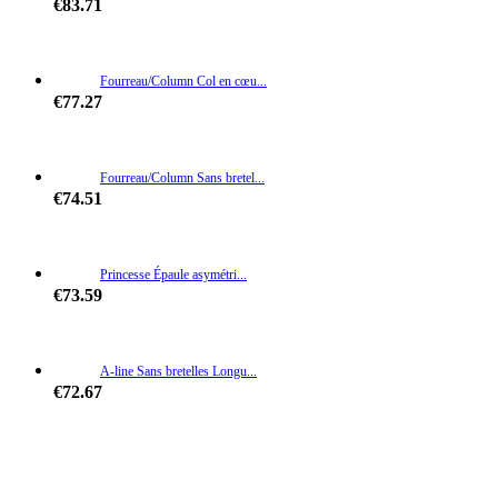
€83.71
Fourreau/Column Col en cœu...
€77.27
Fourreau/Column Sans bretel...
€74.51
Princesse Épaule asymétri...
€73.59
A-line Sans bretelles Longu...
€72.67
A-line Col en cœur Court/M...
€68.99