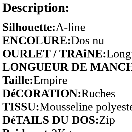
Description:
Trapèze Col en cœur Longu...
€80.03
Silhouette:
A-line
ENCOLURE:
Dos nu
Trapèze Longueur genou Ave...
€67.15
OURLET / TRAîNE:
Long
LONGUEUR DE MANCH
Trapèze Sans bretelles Cou...
€78.19
Taille:
Empire
DéCORATION:
Ruches
A-line Col montant Longueur...
€118.67
TISSU:
Mousseline polyest
DéTAILS DU DOS:
Zip
Fourreau Dos nu Court/Mini ...
€76.35