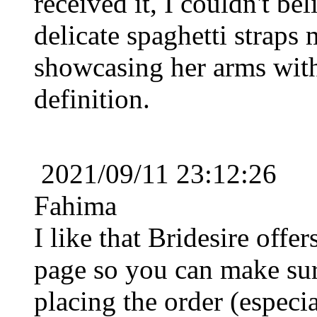
received it, I couldn't be
A-line Sans bretelles Longu...
€76.35
delicate spaghetti straps
showcasing her arms with
Trapèze Dos nu Longueur ge...
€68.99
definition.
Fourreau/Column Col en cœu...
€84.63
2021/09/11 23:12:26
Trapèze Satin Longueur mol...
€82.79
Fahima
I like that Bridesire offe
Trapèze Col en V Longueur ...
€80.03
page so you can make sure
placing the order (especia
A-line Col carré Longueur ...