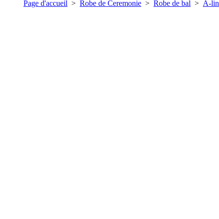
Page d'accueil
>
Robe de Ceremonie
>
Robe de bal
>
A-li