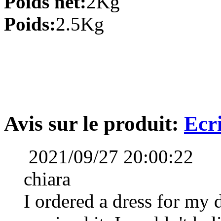
Poids net:
2Kg
Poids:
2.5Kg
Fourreau Col en V Longueur ...
€78.19
Princesse Épaule asymétri...
€77.27
Trapèze Col en cœur Court...
€82.79
Avis sur le produit:
Ecr
Trapèze Mousseline polyest...
2021/09/27 20:00:22
€73.59
chiara
Fourreau Col en cœur Court...
€73.59
I ordered a dress for my 