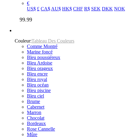
€
US$
£
CA$
AU$
HK$
CHF
R$
SEK
DKK
NOK
99.99
Couleur:
Tableau Des Couleurs
Comme Montré
Marine foncé
Bleu poussiéreux
Bleu Ardoise
Bleu orageux
Bleu encre
Bleu royal
Bleu océan
Bleu piscine
Bleu ciel
Brume
Cabernet
Marron
Chocolat
Bordeaux
Rose Cannelle
Mûre