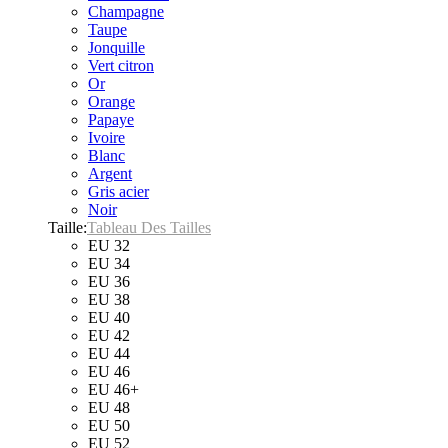
Champagne
Taupe
Jonquille
Vert citron
Or
Orange
Papaye
Ivoire
Blanc
Argent
Gris acier
Noir
Taille:
Tableau Des Tailles
EU 32
EU 34
EU 36
EU 38
EU 40
EU 42
EU 44
EU 46
EU 46+
EU 48
EU 50
EU 52