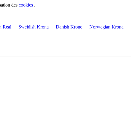
sation des
cookies
.
n Real
Sweidish Krona
Danish Krone
Norwegian Krona