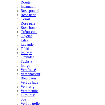
Rouge
Incarnadin
Rose poudré
Rose perle
Corail
Rose pâle
Rose bonbon
Crépuscule
Glycine
Lilas
Lavande
Tahiti
Pourpre
Orchidée
Fuchsia
Indigo
Vert foncé
Vert chasseur
Bleu paon
Vert de jade
Vert sauge
Vert menthe
Turquoise
Spa
Vert de trèfle