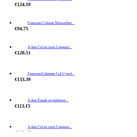
€124.19
Fourreau/ Column Mousseline...
€94.75
A-line Col en cœur Longueu...
€120.51
Fourreau/Columnn Col U prof...
€133.39
A-line Épaule asymétrique...
€113.15
A-line Col en cœur Longueu...
€109.47