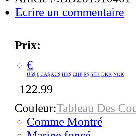
Ecrire un commentaire
Prix:
€
US$
£
CA$
AU$
HK$
CHF
R$
SEK
DKK
NOK
122.99
Couleur:
Tableau Des Cou
Comme Montré
Marine foncé