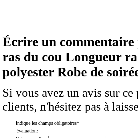
Fourreau Mousseline polyest...
€98.43
Écrire un commentaire
Trapèze Satin Stretch Cour...
€73.59
ras du cou Longueur ra
Trapèze High Neck Longueur...
polyester Robe de soiré
€128.79
Si vous avez un avis sur ce 
A-line Col U profond Longue...
€123.27
clients, n'hésitez pas à lais
Fourreau/Column Col en cœu...
€128.79
Indique les champs obligatoires
*
évaluation: