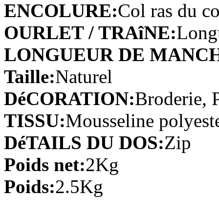
ENCOLURE:
Col ras du c
A-line Col en V Balayage / ...
€105.79
OURLET / TRAîNE:
Longu
LONGUEUR DE MANCH
Trapèze Col en cœur Balay...
€101.19
Taille:
Naturel
A-line Col en V Longueur ra...
DéCORATION:
Broderie, 
€118.67
TISSU:
Mousseline polyest
Fourreau/Column Col en cœu...
DéTAILS DU DOS:
Zip
€118.67
Poids net:
2Kg
A-line Col U profond Longue...
Poids:
2.5Kg
€131.55
Robe de bal Spaghetti Avec ...
€82.79