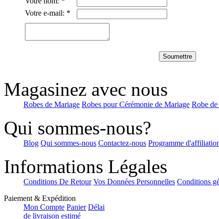
Votre nom:
*
Trapèze Longueur genou San...
€79.11
Votre e-mail:
*
Fourreau Épaule asymétriq...
€96.59
Soumettre
Magasinez avec nous
Fourreau Satin Stretch et M...
€110.39
Robes de Mariage
Robes pour Cérémonie de Mariage
Robe de
Qui sommes-nous?
Blog
Qui sommes-nous
Contactez-nous
Programme d'affiliatio
Informations Légales
Conditions De Retour
Vos Données Personnelles
Conditions gé
Paiement & Expédition
Mon Compte
Panier
Délai
de livraison estimé