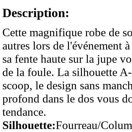
Description:
Fourreau/Column Épaule dé...
€119.59
Cette magnifique robe de soi
A-line Col U profond Longue...
autres lors de l'événement à
€106.71
sa fente haute sur la jupe 
Trapèze Épaule dégagée ...
€96.59
de la foule. La silhouette A
scoop, le design sans manch
A-line Col en cœur Balayag...
€115.91
profond dans le dos vous do
tendance.
Fourreau/Column Col montant...
€113.15
Silhouette:
Fourreau/Colu