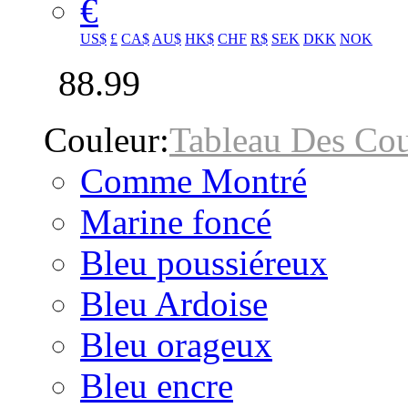
€
US$
£
CA$
AU$
HK$
CHF
R$
SEK
DKK
NOK
88.99
Couleur:
Tableau Des Cou
Comme Montré
Marine foncé
Bleu poussiéreux
Bleu Ardoise
Bleu orageux
Bleu encre