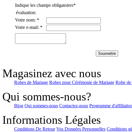
Indique les champs obligatoires
*
évaluation:
Fourreau/Columnn Sans brete...
Votre nom:
*
€110.39
Votre e-mail:
*
Fourreau Mousseline polyest...
€68.99
Soumettre
Trapèze Col en V Longueur ...
Magasinez avec nous
€89.23
Robes de Mariage
Robes pour Cérémonie de Mariage
Robe de
Qui sommes-nous?
A-line Sans bretelles Longu...
€68.99
Blog
Qui sommes-nous
Contactez-nous
Programme d'affiliatio
Informations Légales
Conditions De Retour
Vos Données Personnelles
Conditions gé