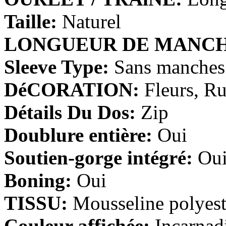
Taille:
Naturel
A-line Col en cœur Longueu...
LONGUEUR DE MANCH
€100.27
Sleeve Type:
Sans manches
A-line Épaule asymétrique...
€100.27
DéCORATION:
Fleurs, Ru
Détails Du Dos:
Zip
A-line Col en V Longueur mo...
€85.55
Doublure entière:
Oui
Soutien-gorge intégré:
Ou
A-line Col U profond Longue...
€106.71
Boning:
Oui
TISSU:
Mousseline polyest
Fourreau Avec bretelles Lon...
€91.99
Couleur affichée:
Incarnad