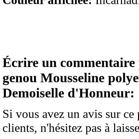
Empire Mousseline polyester...
€90.15
A-line Épaule asymétrique...
€109.47
Trapèze Longueur genou Mou...
Écrire un commentaire
€81.87
genou Mousseline polyes
Fourreau/ Column Taffetas C...
€78.19
Demoiselle d'Honneur:
Trapèze Mousseline polyest...
Si vous avez un avis sur ce 
€73.59
clients, n'hésitez pas à lais
A-line Col en cœur Longueu...
€110.39