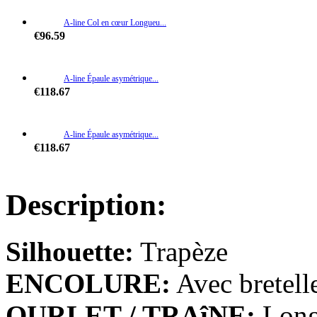
A-line Col en cœur Longueu...
€96.59
A-line Épaule asymétrique...
€118.67
A-line Épaule asymétrique...
€118.67
A-line Col en V Traîne asy...
Description:
€114.07
Silhouette:
Trapèze
A-line Col U profond Longue...
€122.35
ENCOLURE:
Avec bretell
Fourreau/ Column Empire Lon...
OURLET / TRAîNE:
Long
€91.99