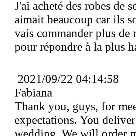
J'ai acheté des robes de s
€78.19
aimait beaucoup car ils so
vais commander plus de r
pour répondre à la plus h
2021/09/22 04:14:58
Fabiana
Thank you, guys, for me
expectations. You deliver
wedding. We will order 