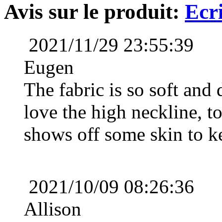
Avis sur le produit:
Ecr
Trapèze Col en cœur Avec ...
€97.51
2021/11/29 23:55:39
Trapèze Col en cœur Balay...
€101.19
Eugen
The fabric is so soft and
Trapèze Satin Longueur gen...
€72.67
love the high neckline, to
shows off some skin to ke
Fourreau/Columnn Col en V T...
€128.79
Trapèze Épaule asymétriq...
2021/10/09 08:26:36
€81.87
Allison
Trapèze Mousseline polyest...