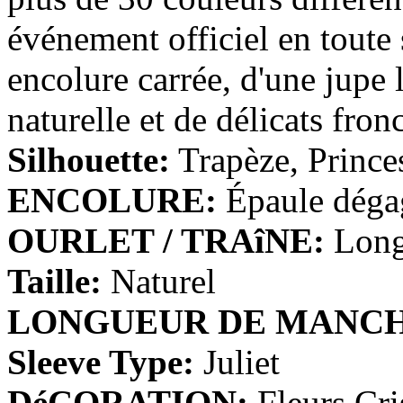
Fourreau/Column Épaule asy...
€119.59
événement officiel en toute 
encolure carrée, d'une jupe 
A-line Col bateau Longueur ...
€128.79
naturelle et de délicats fron
Silhouette:
Trapèze, Prince
A-line Col en cœur Longueu...
€107.63
ENCOLURE:
Épaule dégag
OURLET / TRAîNE:
Longu
Trapèze Mousseline polyest...
€103.95
Taille:
Naturel
Fourreau/ Column Mousseline...
LONGUEUR DE MANCH
€73.59
Sleeve Type:
Juliet
Fourreau Mousseline polyest...
€103.03
DéCORATION:
Fleurs,Cri