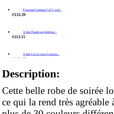
Fourreau/Columnn Col U prof...
€133.39
A-line Épaule asymétrique...
€113.15
A-line Col en cœur Longueu...
€109.47
Description:
A-line Épaule dégagée Lo...
€114.07
Cette belle robe de soirée l
A-line Col en V Longueur ra...
ce qui la rend très agréable 
€119.59
plus de 30 couleurs différen