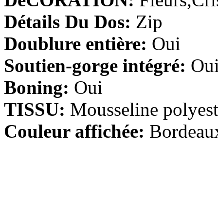
Détails Du Dos:
Zip
Fourreau Spaghetti Avec bre...
€84.63
Doublure entière:
Oui
Soutien-gorge intégré:
Ou
A-line Col en V Longueur ra...
€147.19
Boning:
Oui
TISSU:
Mousseline polyest
Sirène Mousseline polyeste...
€110.39
Couleur affichée:
Bordeau
A-line Col bateau Balayage ...
€113.15
Sirène Mousseline polyeste...
€168.35