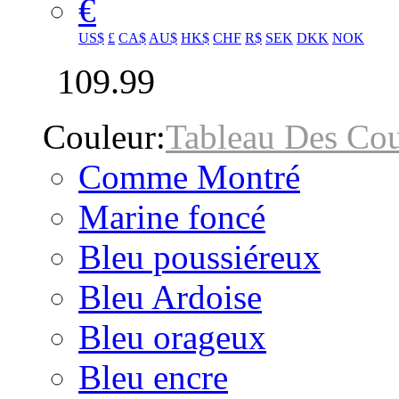
€
US$
£
CA$
AU$
HK$
CHF
R$
SEK
DKK
NOK
109.99
Couleur:
Tableau Des Cou
Comme Montré
Marine foncé
Bleu poussiéreux
Bleu Ardoise
Bleu orageux
Bleu encre